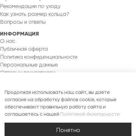
Рекомендации по уходу
Как узнать размер кольца?
Вопросы и ответы
ИНФОРМАЦИЯ
О нас
Публичная оферта
Политика конфиденциальности
Персональные данные
Оптовым покупателям
КОНТАКТЫ
8 993 355 82 46
Продолжая использовать наш сайт, вы даете
silvermejewel@yandex.ru
согласие на обработку файлов cookie, которые
обеспечивают правильную работу сайта и
РФ, 115088, г. Москва, ул. Новоостаповская, д.6Б,
соглашаетесь с нашей
Политикой безопасности
офис 1.7
Понятно