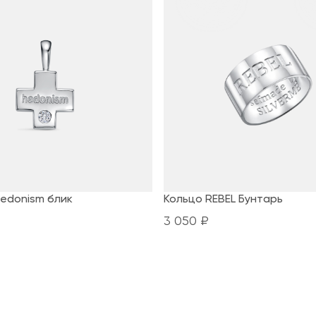
edonism блик
Кольцо REBEL Бунтарь
3 050 ₽