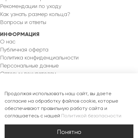
Рекомендации по уходу
Как узнать размер кольца?
Вопросы и ответы
ИНФОРМАЦИЯ
О нас
Публичная оферта
Политика конфиденциальности
Персональные данные
Оптовым покупателям
КОНТАКТЫ
8 993 355 82 46
Продолжая использовать наш сайт, вы даете
silvermejewel@yandex.ru
согласие на обработку файлов cookie, которые
обеспечивают правильную работу сайта и
РФ, 115088, г. Москва, ул. Новоостаповская, д.6Б,
соглашаетесь с нашей
Политикой безопасности
офис 1.7
Понятно