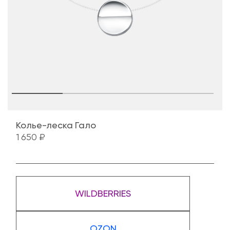
Колье-леска Гало
1 650 ₽
WILDBERRIES
OZON