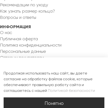
Рекомендации по уходу
Как узнать размер кольца?
Вопросы и ответы
ИНФОРМАЦИЯ
О нас
Публичная оферта
Политика конфиденциальности
Персональные данные
Оптовым покупателям
КОНТАКТЫ
8 993 355 82 46
Продолжая использовать наш сайт, вы даете
silvermejewel@yandex.ru
согласие на обработку файлов cookie, которые
обеспечивают правильную работу сайта и
РФ, 115088, г. Москва, ул. Новоостаповская, д.6Б,
соглашаетесь с нашей
Политикой безопасности
офис 1.7
Понятно