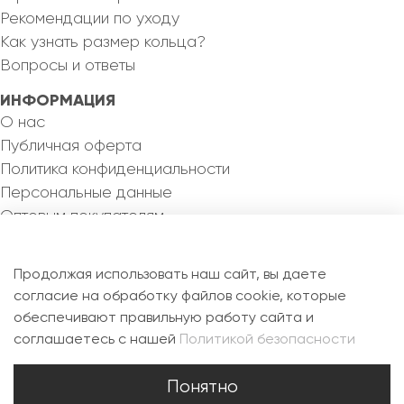
Рекомендации по уходу
Как узнать размер кольца?
Вопросы и ответы
ИНФОРМАЦИЯ
О нас
Публичная оферта
Политика конфиденциальности
Персональные данные
Оптовым покупателям
КОНТАКТЫ
8 993 355 82 46
Продолжая использовать наш сайт, вы даете
silvermejewel@yandex.ru
согласие на обработку файлов cookie, которые
обеспечивают правильную работу сайта и
РФ, 115088, г. Москва, ул. Новоостаповская, д.6Б,
соглашаетесь с нашей
Политикой безопасности
офис 1.7
Понятно