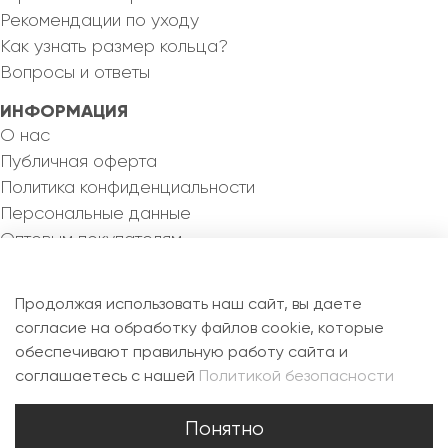
Рекомендации по уходу
Как узнать размер кольца?
Вопросы и ответы
ИНФОРМАЦИЯ
О нас
Публичная оферта
Политика конфиденциальности
Персональные данные
Оптовым покупателям
КОНТАКТЫ
8 993 355 82 46
Продолжая использовать наш сайт, вы даете
silvermejewel@yandex.ru
согласие на обработку файлов cookie, которые
обеспечивают правильную работу сайта и
РФ, 115088, г. Москва, ул. Новоостаповская, д.6Б,
соглашаетесь с нашей
Политикой безопасности
офис 1.7
Понятно