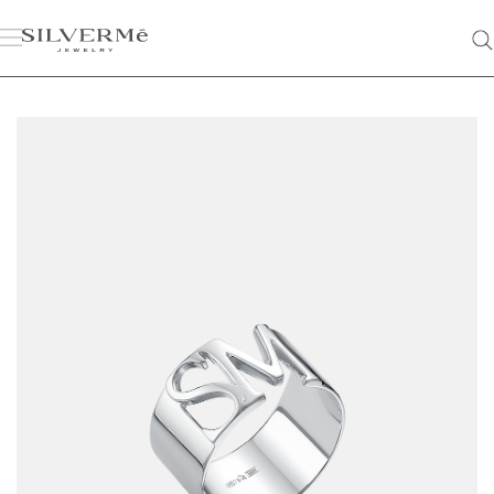
КОЛЛЕКЦИИ
КАТЕГОРИИ
НОВИНКИ
КОЛЛЕКЦИИ
Минимализм
БЕСТСЕЛЛЕРЫ
КАТАЛОГ
Буквы и имена
Мятый металл
КОЛЛЕКЦИИ
Сердца
О НАС
Цветные камни
Жемчуг
Вопросы и ответы
Золочение 18К
Гарантия и возврат
Рекомендации по уходу
Как узнать размер кольца?
Доставка и оплата