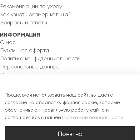
Рекомендации по уходу
Как узнать размер кольца?
Вопросы и ответы
ИНФОРМАЦИЯ
О нас
Публичная оферта
Политика конфиденциальности
Персональные данные
Оптовым покупателям
КОНТАКТЫ
8 993 355 82 46
Продолжая использовать наш сайт, вы даете
silvermejewel@yandex.ru
согласие на обработку файлов cookie, которые
обеспечивают правильную работу сайта и
РФ, 115088, г. Москва, ул. Новоостаповская, д.6Б,
соглашаетесь с нашей
Политикой безопасности
офис 1.7
Понятно