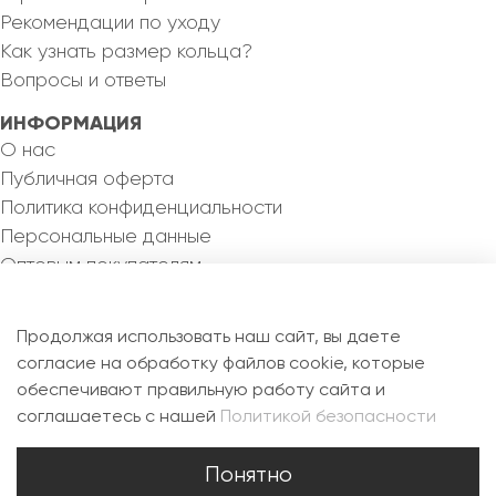
Рекомендации по уходу
Как узнать размер кольца?
Вопросы и ответы
ИНФОРМАЦИЯ
О нас
Публичная оферта
Политика конфиденциальности
Персональные данные
Оптовым покупателям
КОНТАКТЫ
8 993 355 82 46
Продолжая использовать наш сайт, вы даете
silvermejewel@yandex.ru
согласие на обработку файлов cookie, которые
обеспечивают правильную работу сайта и
РФ, 115088, г. Москва, ул. Новоостаповская, д.6Б,
соглашаетесь с нашей
Политикой безопасности
офис 1.7
Понятно