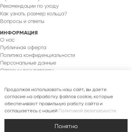
Рекомендации по уходу
Как узнать размер кольца?
Вопросы и ответы
ИНФОРМАЦИЯ
О нас
Публичная оферта
Политика конфиденциальности
Персональные данные
Оптовым покупателям
КОНТАКТЫ
8 993 355 82 46
Продолжая использовать наш сайт, вы даете
silvermejewel@yandex.ru
согласие на обработку файлов cookie, которые
обеспечивают правильную работу сайта и
РФ, 115088, г. Москва, ул. Новоостаповская, д.6Б,
соглашаетесь с нашей
Политикой безопасности
офис 1.7
Понятно